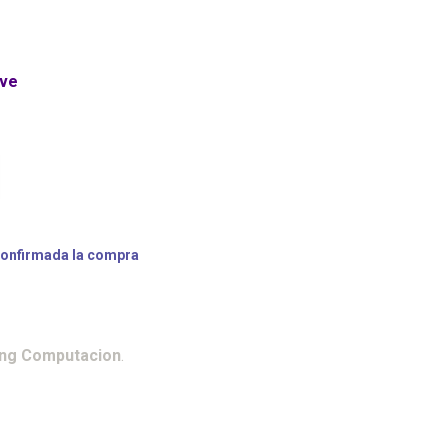
ave
confirmada la compra
ing Computacion
.