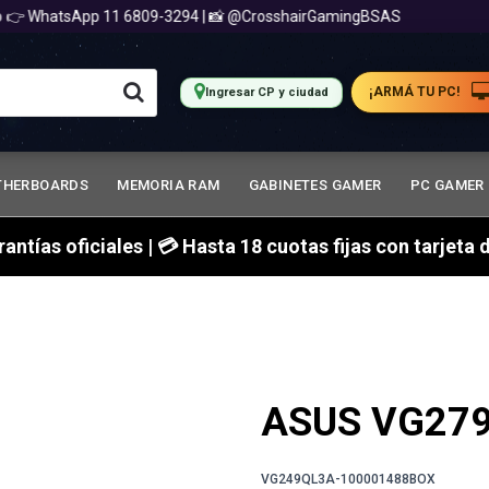
👉 WhatsApp 11 6809-3294 | 📸 @CrosshairGamingBSAS
¡ARMÁ TU PC!
Ingresar CP y ciudad
THERBOARDS
MEMORIA RAM
GABINETES GAMER
PC GAMER
arantías oficiales | 💳 Hasta 18 cuotas fijas con tarjet
ASUS VG279
VG249QL3A-100001488BOX