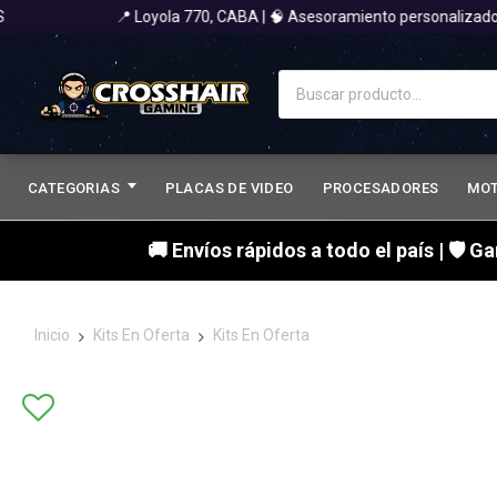
📍 Loyola 770, CABA | 🧠 Asesoramiento personalizado 
CATEGORIAS
PLACAS DE VIDEO
PROCESADORES
MO
🚚 Envíos rápidos a todo el país | 🛡 G
Inicio
Kits En Oferta
Kits En Oferta