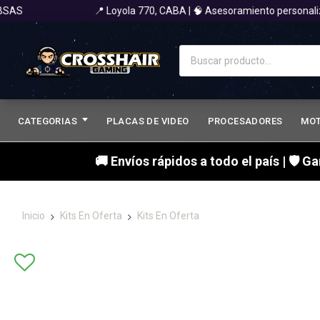
S
📍 Loyola 770, CABA | 🧠 Asesoramiento personaliza
CATEGORIAS
PLACAS DE VIDEO
PROCESADORES
MO
🚚 Envíos rápidos a todo el país | 🛡 G
Inicio
Kits En Oferta
Kits En Oferta