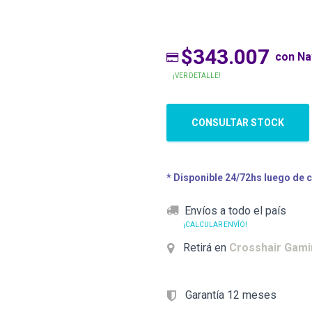
$343.007
con N
¡VER DETALLE!
CONSULTAR STOCK
* Disponible 24/72hs luego de 
Envíos a todo el país
¡CALCULAR ENVÍO!
Retirá en
Crosshair Gam
Garantía 12 meses