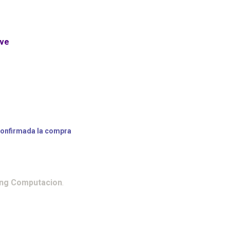
ave
confirmada la compra
ing Computacion
.