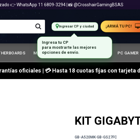
do 👉 WhatsApp 11 6809-3294 | 📸 @CrosshairGamingBSAS
¡ARMÁ TU PC!
Ingresar CP y ciudad
THERBOARDS
MEMORIA RAM
GABINETES GAMER
PC GAMER
arantías oficiales | 💳 Hasta 18 cuotas fijas con tarjet
KIT GIGABY
GB-A520MK-GB-GS27FC