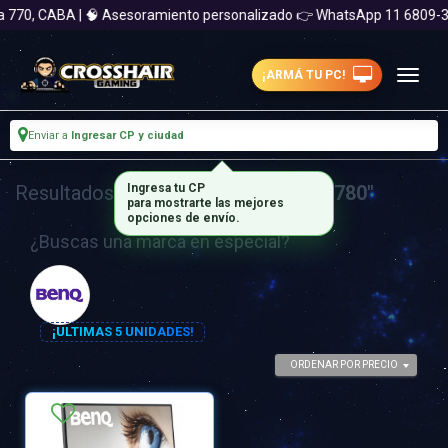
a 770, CABA | 🧠 Asesoramiento personalizado 👉 WhatsApp 11 6809-
¡ARMÁ TU PC!
Enviar a
Ingresar CP y ciudad
Resultados para
Ingresa tu CP
"monitor benq gw2780"
para mostrarte las mejores
opciones de envío.
¿Buscas una marca en especial?
¡ULTIMAS 5 UNIDADES!
ORDENAR POR PRECIO