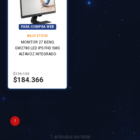
PARA COMPRA WEB
BAJO STOCK
MONITOR 27 BENQ
GW2780 LED IPS FHD 5MS
ALTAVOZ INTEGRADO
$196.134
$184.366
1
1 artículos en total