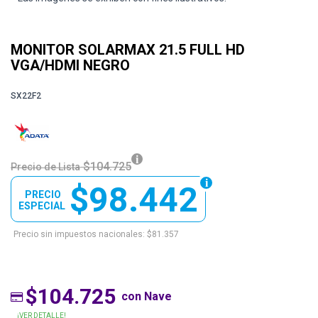
MONITOR SOLARMAX 21.5 FULL HD
VGA/HDMI NEGRO
SX22F2
$104.725
Precio de Lista
$98.442
PRECIO
ESPECIAL
Precio sin impuestos nacionales: $81.357
$104.725
con Nave
¡VER DETALLE!