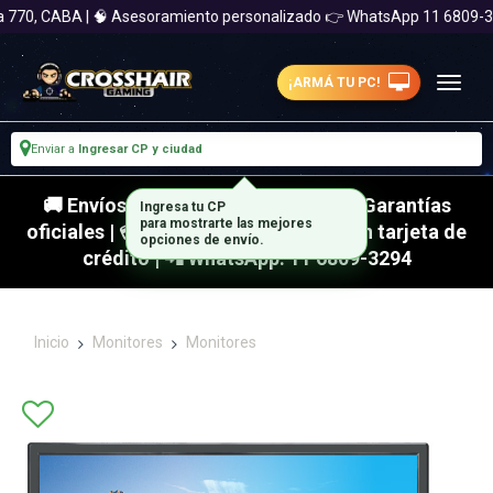
 770, CABA | 🧠 Asesoramiento personalizado 👉 WhatsApp 11 6809-3
¡ARMÁ TU PC!
Enviar a
Ingresar CP y ciudad
🚚 Envíos rápidos a todo el país | 🛡 Garantías
oficiales | 💳 Hasta 18 cuotas fijas con tarjeta de
crédito | 📲 WhatsApp: 11 6809-3294
Inicio
Monitores
Monitores