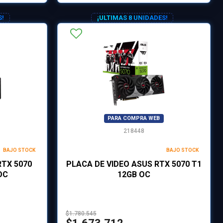
S!
¡ULTIMAS 8 UNIDADES!
PARA COMPRA WEB
218448
BAJO STOCK
BAJO STOCK
RTX 5070
PLACA DE VIDEO ASUS RTX 5070 T1
OC
12GB OC
$1.780.545