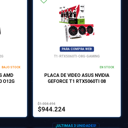
PARA COMPRA WEB
2G
T1-RTX5060TI-O8G-GAMING
BAJO STOCK
EN STOCK
US AMD
PLACA DE VIDEO ASUS NVIDIA
0 O12G
GEFORCE T1 RTX5060TI 08
$1.004.494
$944.224
¡ULTIMAS 3 UNIDADES!