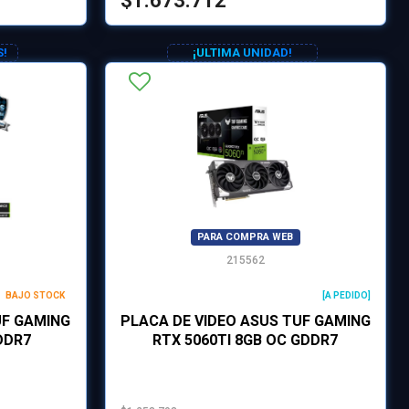
$1.673.712
S!
¡ULTIMA UNIDAD!
PARA COMPRA WEB
215562
BAJO STOCK
[A PEDIDO]
UF GAMING
PLACA DE VIDEO ASUS TUF GAMING
DDR7
RTX 5060TI 8GB OC GDDR7