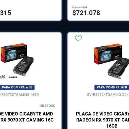
$767.104
.315
$721.078
PARA COMPRA WEB
PARA COMPRA WEB
-R9070XTGAMING 16GD
GV-R9070XTGAMING OC-
EN STOCK
DE VIDEO GIGABYTE AMD
PLACA DE VIDEO GIGAB
RX 9070 XT GAMING 16G
RADEON RX 9070 XT GA
16GB