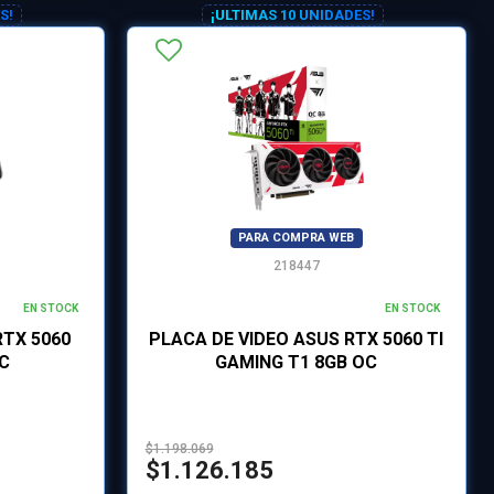
S!
¡ULTIMAS 10 UNIDADES!
PARA COMPRA WEB
218447
EN STOCK
EN STOCK
RTX 5060
PLACA DE VIDEO ASUS RTX 5060 TI
OC
GAMING T1 8GB OC
$1.198.069
$1.126.185