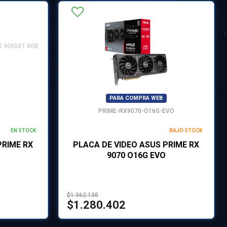
PARA COMPRA WEB
PRIME-RX9070-O16G-EVO
EN STOCK
BAJO STOCK
PRIME RX
PLACA DE VIDEO ASUS PRIME RX
9070 O16G EVO
$1.362.130
$1.280.402