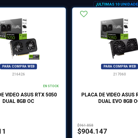
¡ULTIMAS 10 UNIDADE
PARA COMPRA WEB
PARA COMPRA WEB
216426
217060
EN STOCK
E VIDEO ASUS RTX 5050
PLACA DE VIDEO ASUS 
DUAL 8GB OC
DUAL EVO 8GB 
$961.858
11
$904.147