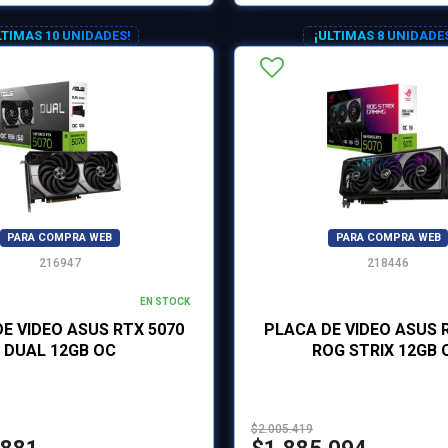
LTIMAS 10 UNIDADES!
¡ULTIMAS 8 UNIDADE
PARA COMPRA WEB
PARA COMPRA WEB
216947
218446
EN STOCK
E VIDEO ASUS RTX 5070
PLACA DE VIDEO ASUS 
DUAL 12GB OC
ROG STRIX 12GB 
$2.005.419