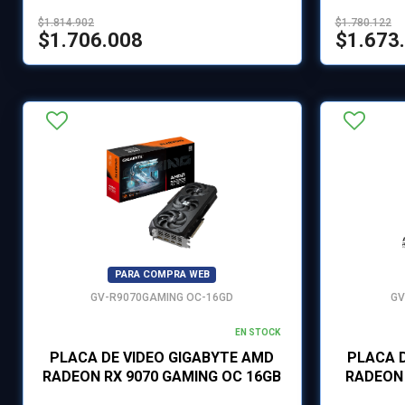
$1.814.902
$1.780.122
$1.706.008
$1.673
PARA COMPRA WEB
GV-R9070GAMING OC-16GD
GV
EN STOCK
PLACA DE VIDEO GIGABYTE AMD
PLACA 
RADEON RX 9070 GAMING OC 16GB
RADEON 