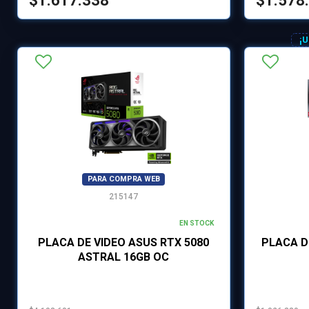
$1.617.338
$1.578
¡
PARA COMPRA WEB
215147
EN STOCK
PLACA DE VIDEO ASUS RTX 5080
PLACA D
ASTRAL 16GB OC