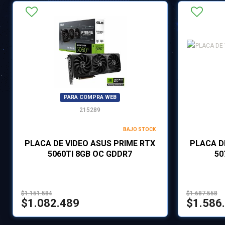
PARA COMPRA WEB
215289
BAJO STOCK
PLACA DE VIDEO ASUS PRIME RTX
PLACA D
5060TI 8GB OC GDDR7
50
$1.151.584
$1.687.558
$1.082.489
$1.586