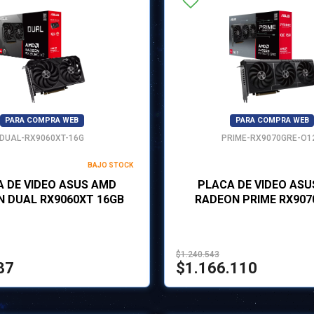
PARA COMPRA WEB
PARA COMPRA WEB
DUAL-RX9060XT-16G
PRIME-RX9070GRE-O1
BAJO STOCK
 DE VIDEO ASUS AMD
PLACA DE VIDEO AS
 DUAL RX9060XT 16GB
RADEON PRIME RX907
$1.240.543
87
$1.166.110