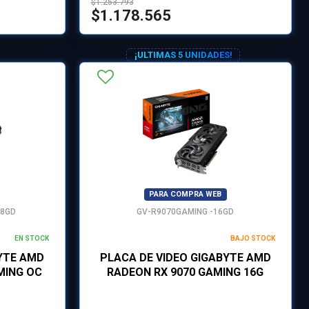
$1.253.793
$1.178.565
¡ULTIMAS 5 UNIDADES!
PARA COMPRA WEB
-8GD
GV-R9070GAMING -16GD
EN STOCK
BAJO STOCK
YTE AMD
PLACA DE VIDEO GIGABYTE AMD
MING OC
RADEON RX 9070 GAMING 16G