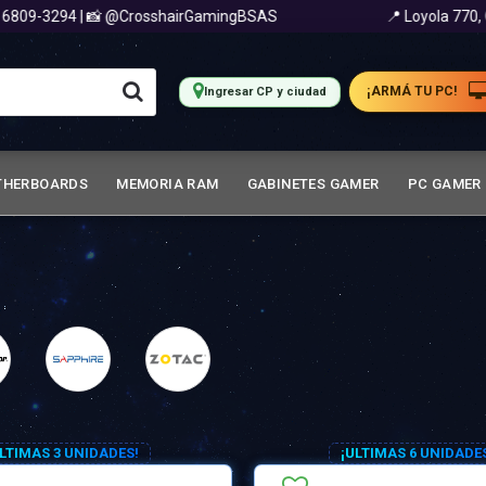
94 | 📸 @CrosshairGamingBSAS
📍 Loyola 770, CABA | 
¡ARMÁ TU PC!
Ingresar CP y ciudad
THERBOARDS
MEMORIA RAM
GABINETES GAMER
PC GAMER
ULTIMAS 3 UNIDADES!
¡ULTIMAS 6 UNIDADE