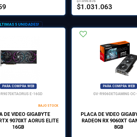
$1.096.875
59
$1.031.063
ULTIMAS 5 UNIDADES!
PARA COMPRA WEB
PARA COMPRA WEB
-R9070XTAORUS E-16GD
GV-R9060XTGAMING OC
BAJO STOCK
A DE VIDEO GIGABYTE
PLACA DE VIDEO GIGAB
RTX 9070XT AORUS ELITE
RADEON RX 9060XT GA
16GB
8GB