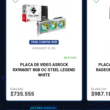
PARA COMPRA WEB
RX9060XT SL 8G
EN STOCK
PLACA DE VIDEO ASROCK
PLACA
RX9060XT 8GB OC STEEL LEGEND
RADEON
WHITE
$782.505
$1.050.199
$735.555
$987.1
¡ULTIMA UNIDAD!