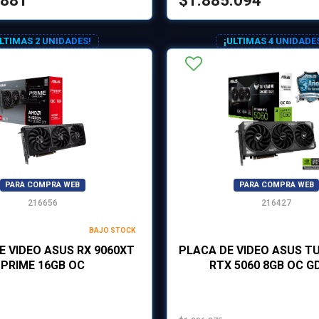
.881
$1.885.094
ULTIMAS 2 UNIDADES!
¡ULTIMAS 4 UNIDADE
PARA COMPRA WEB
PARA COMPRA WEB
216656
216427
BAJO STOCK
E VIDEO ASUS RX 9060XT
PLACA DE VIDEO ASUS T
PRIME 16GB OC
RTX 5060 8GB OC G