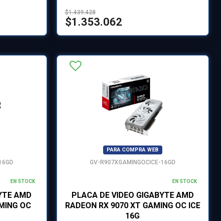
$1.439.428
$1.353.062
PARA COMPRA WEB
16GD
GV-R907XGAMINGOCICE-16GD
EN STOCK
EN STOCK
YTE AMD
PLACA DE VIDEO GIGABYTE AMD
MING OC
RADEON RX 9070 XT GAMING OC ICE
16G