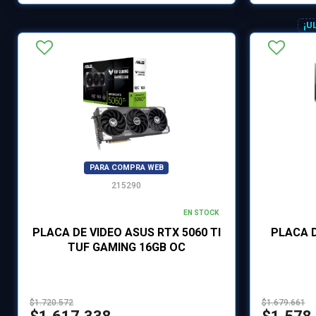
¡U
PARA COMPRA WEB
215290
EN STOCK
PLACA DE VIDEO ASUS RTX 5060 TI
PLACA D
TUF GAMING 16GB OC
$1.720.572
$1.679.661