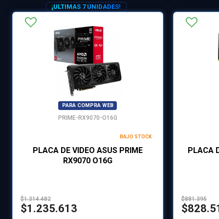
¡ULTIMAS 7 UNIDADES!
PARA COMPRA WEB
PRIME-RX9070-O16G
BAJO STOCK
PLACA DE VIDEO ASUS PRIME
PLACA D
RX9070 O16G
$1.314.482
$881.395
$1.235.613
$828.5