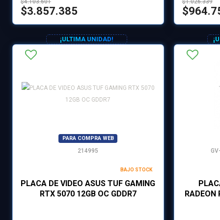
$4.103.601
$1.026.339
$3.857.385
$964.7
¡ULTIMA UNIDAD!
¡
PARA COMPRA WEB
214995
GV
BAJO STOCK
PLACA DE VIDEO ASUS TUF GAMING
PLAC
RTX 5070 12GB OC GDDR7
RADEON 