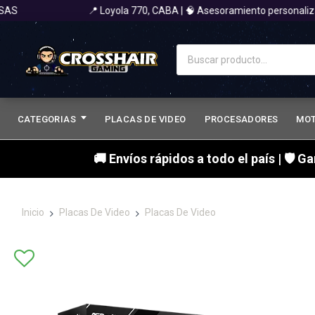
📍 Loyola 770, CABA | 🧠 Asesoramiento personalizad
CATEGORIAS
PLACAS DE VIDEO
PROCESADORES
MO
🚚 Envíos rápidos a todo el país | 🛡 G
Inicio
Placas De Video
Placas De Video