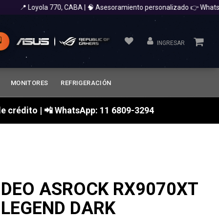
📍 Loyola 770, CABA | 🧠 Asesoramiento personalizado 👉 WhatsAp
INGRESAR
MONITORES
REFRIGERACIÓN
a de crédito | 📲 WhatsApp: 11 6809-3294
IDEO ASROCK RX9070XT
 LEGEND DARK