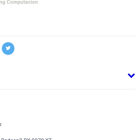
ing Computacion
.
s