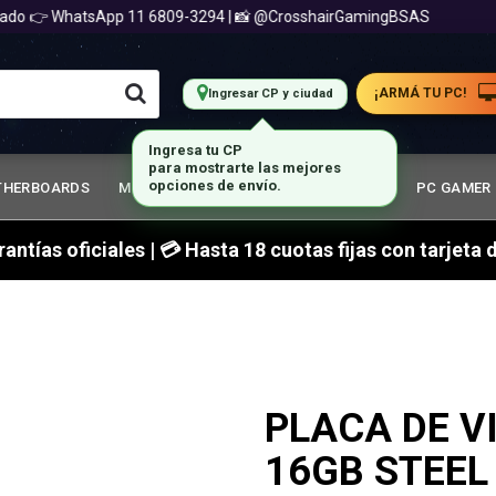
o 👉 WhatsApp 11 6809-3294 | 📸 @CrosshairGamingBSAS
¡ARMÁ TU PC!
Ingresar CP y ciudad
THERBOARDS
MEMORIA RAM
GABINETES GAMER
PC GAMER
arantías oficiales | 💳 Hasta 18 cuotas fijas con tarjet
PLACA DE V
16GB STEEL