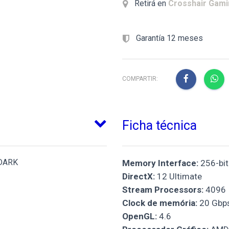
Retirá en
Crosshair Gam
Garantía 12 meses
COMPARTIR:
Ficha técnica
DARK
Memory Interface:
256-bit
DirectX:
12 Ultimate
Stream Processors:
4096
Clock de memória:
20 Gbp
OpenGL:
4.6