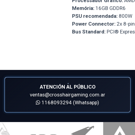
Processador Gráfico:
AMD 
Memória:
16GB GDDR6
PSU recomendada:
800W
Power Connector:
2x 8-pin
Bus Standard:
PCI® Expres
ATENCIÓN AL PÚBLICO
ventas@crosshairgaming.com.ar
1168093294 (Whatsapp)