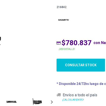
216842
$780.837
con N
¡VER DETALLE!
CONSULTAR STOCK
* Disponible 24/72hs luego de 
Envíos a todo el país
¡CALCULAR ENVÍO!