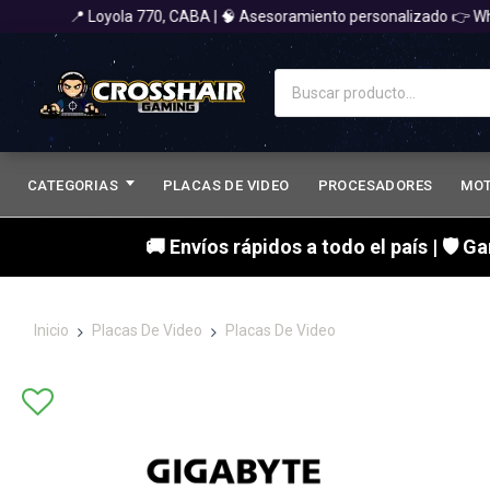
📍 Loyola 770, CABA | 🧠 Asesoramiento personalizado 👉 Whats
CATEGORIAS
PLACAS DE VIDEO
PROCESADORES
MO
🚚 Envíos rápidos a todo el país | 🛡 G
Inicio
Placas De Video
Placas De Video