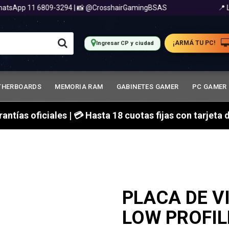
App 11 6809-3294 | 📸 @CrosshairGamingBSAS
📍 Loyol
¡ARMÁ TU PC!
Ingresar CP y ciudad
THERBOARDS
MEMORIA RAM
GABINETES GAMER
PC GAMER
arantías oficiales | 💳 Hasta 18 cuotas fijas con tarjet
PLACA DE V
LOW PROFIL