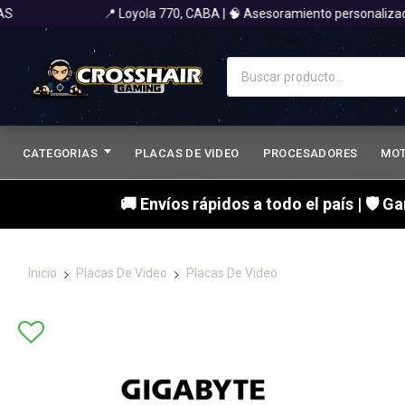
📍 Loyola 770, CABA | 🧠 Asesoramiento personalizado 
CATEGORIAS
PLACAS DE VIDEO
PROCESADORES
MO
🚚 Envíos rápidos a todo el país | 🛡 G
Inicio
Placas De Video
Placas De Video