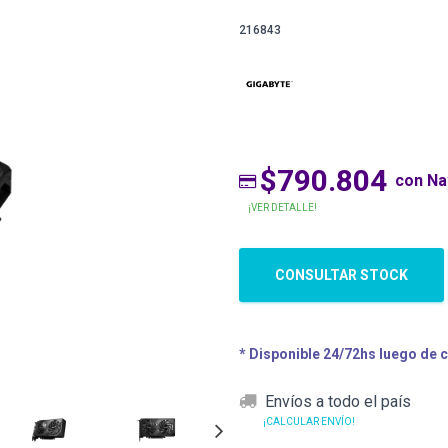
216843
$790.804
con N
¡VER DETALLE!
CONSULTAR STOCK
* Disponible 24/72hs luego de 
Envíos a todo el país
¡CALCULAR ENVÍO!