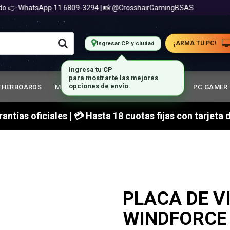
 WhatsApp 11 6809-3294 | 📸 @CrosshairGamingBSAS

¡ARMÁ TU PC!
Ingresar CP y ciudad
THERBOARDS
MEMORIA RAM
GABINETES GAMER
PC GAMER
arantías oficiales | 💳 Hasta 18 cuotas fijas con tarjet
PLACA DE V
WINDFORCE 