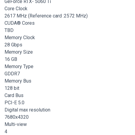
GeForce RTX- 5060 Ti
Core Clock
2617 MHz (Reference card :2572 MHz)
CUDA® Cores
TBD
Memory Clock
28 Gbps
Memory Size
16 GB
Memory Type
GDDR7
Memory Bus
128 bit
Card Bus
PCI-E 5.0
Digital max resolution
7680x4320
Multi-view
4