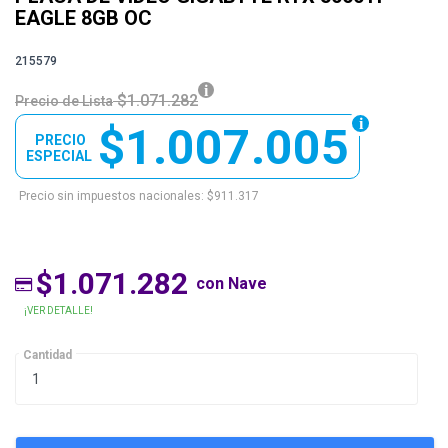
EAGLE 8GB OC
215579
$1.071.282
Precio de Lista
$1.007.005
PRECIO
ESPECIAL
Precio sin impuestos nacionales: $911.317
$1.071.282
con Nave
¡VER DETALLE!
Cantidad