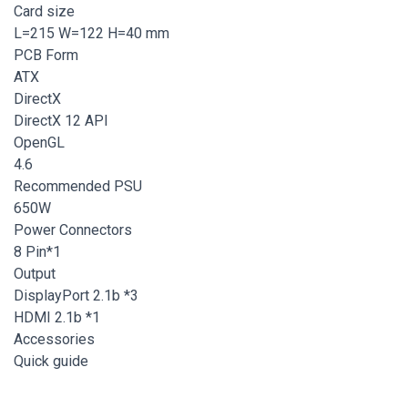
Card size
L=215 W=122 H=40 mm
PCB Form
ATX
DirectX
DirectX 12 API
OpenGL
4.6
Recommended PSU
650W
Power Connectors
8 Pin*1
Output
DisplayPort 2.1b *3
HDMI 2.1b *1
Accessories
Quick guide