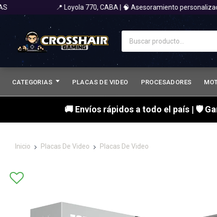
📍 Loyola 770, CABA | 🧠 Asesoramiento personalizado 
CATEGORIAS
PLACAS DE VIDEO
PROCESADORES
MO
🚚 Envíos rápidos a todo el país | 🛡 G
Inicio
Placas De Video
Placas De Video