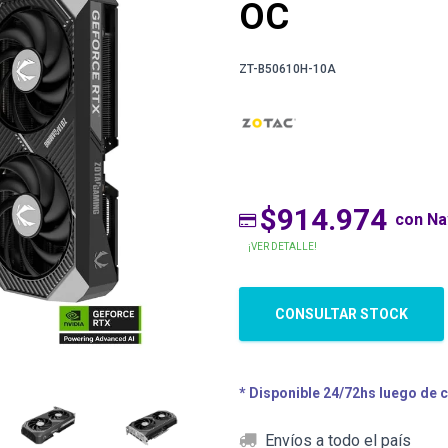
OC
ZT-B50610H-10A
$914.974
con N
¡VER DETALLE!
CONSULTAR STOCK
* Disponible 24/72hs luego de 
Envíos a todo el país