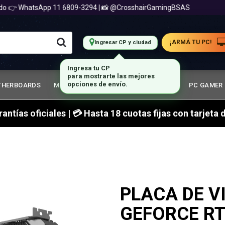
 WhatsApp 11 6809-3294 | 📸 @CrosshairGamingBSAS

¡ARMÁ TU PC!
Ingresar CP y ciudad
THERBOARDS
MEMORIA RAM
GABINETES GAMER
PC GAMER
arantías oficiales | 💳 Hasta 18 cuotas fijas con tarjet
PLACA DE V
GEFORCE RT