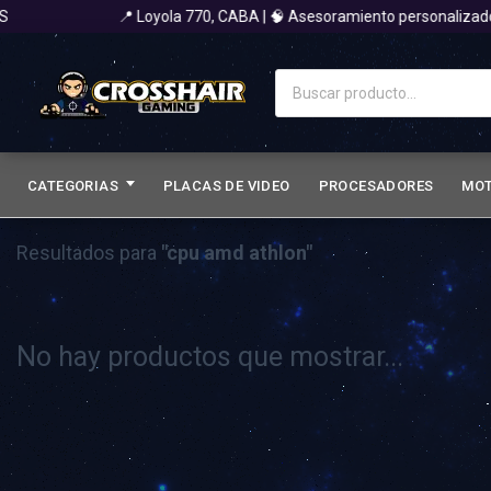
📍 Loyola 770, CABA | 🧠 Asesoramiento personalizado
CATEGORIAS
PLACAS DE VIDEO
PROCESADORES
MO
Resultados para
"cpu amd athlon"
No hay productos que mostrar...