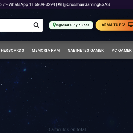
 👉 WhatsApp 11 6809-3294 | 📸 @CrosshairGamingBSAS
¡ARMÁ TU PC!
Ingresar CP y ciudad
THERBOARDS
MEMORIA RAM
GABINETES GAMER
PC GAMER
0 artículos en total