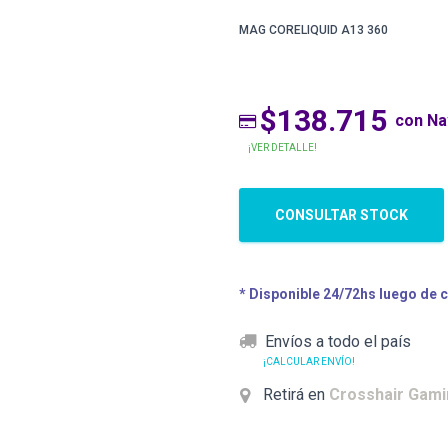
MAG CORELIQUID A13 360
$138.715
con N
¡VER DETALLE!
CONSULTAR STOCK
* Disponible 24/72hs luego de 
Envíos a todo el país
¡CALCULAR ENVÍO!
Retirá en
Crosshair Gam