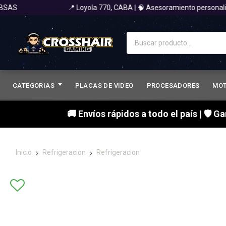
AS
📍 Loyola 770, CABA | 🧠 Asesoramiento personaliz
CATEGORIAS
PLACAS DE VIDEO
PROCESADORES
MO
🚚 Envíos rápidos a todo el país | 🛡 G
Inicio
Refrigeracion
Refrigeracion