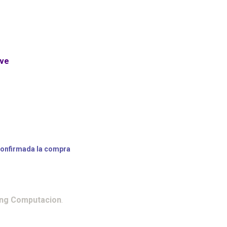
ave
confirmada la compra
ing Computacion
.