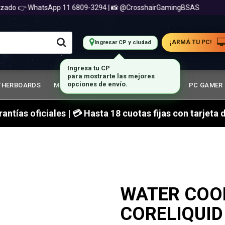
ado 👉 WhatsApp 11 6809-3294 | 📸 @CrosshairGamingBSAS
¡ARMÁ TU PC!
Ingresar CP y ciudad
Ingresa tu CP
para mostrarte las mejores
THERBOARDS
MEMORIA RAM
GABINETES GAMER
PC GAMER
opciones de envío.
arantías oficiales | 💳 Hasta 18 cuotas fijas con tarjet
WATER COO
CORELIQUID