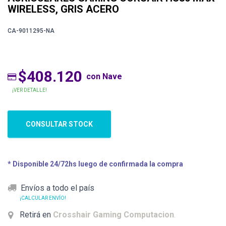
WIRELESS, GRIS ACERO
CA-9011295-NA
$408.120
con Nave
¡VER DETALLE!
CONSULTAR STOCK
* Disponible 24/72hs luego de confirmada la compra
Envíos a todo el país
¡CALCULAR ENVÍO!
Retirá en
Crosshair Gaming Computacion
.