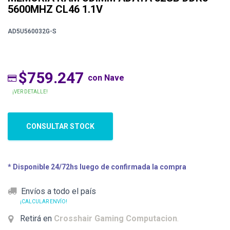
5600MHZ CL46 1.1V
AD5U560032G-S
$759.247
con Nave
¡VER DETALLE!
CONSULTAR STOCK
* Disponible 24/72hs luego de confirmada la compra
Envíos a todo el país
¡CALCULAR ENVÍO!
Retirá en
Crosshair Gaming Computacion
.