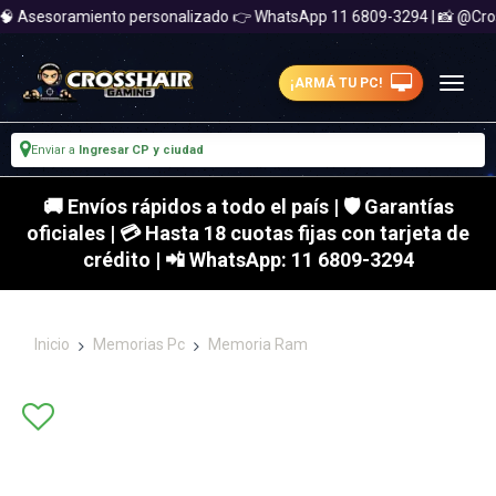
 🧠 Asesoramiento personalizado 👉 WhatsApp 11 6809-3294 | 📸 @Cr
¡ARMÁ TU PC!
Enviar a
Ingresar CP y ciudad
🚚 Envíos rápidos a todo el país | 🛡 Garantías
oficiales | 💳 Hasta 18 cuotas fijas con tarjeta de
crédito | 📲 WhatsApp: 11 6809-3294
Inicio
Memorias Pc
Memoria Ram