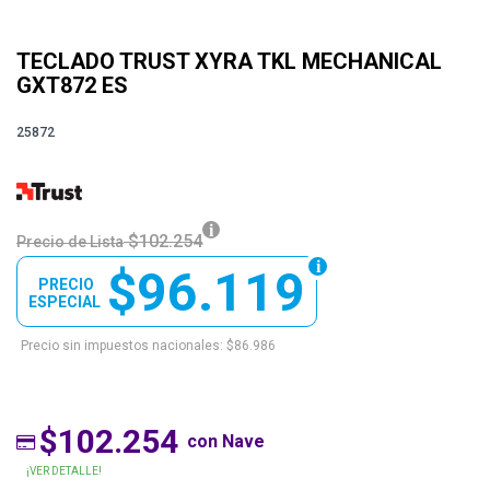
TECLADO TRUST XYRA TKL MECHANICAL
GXT872 ES
25872
$102.254
Precio de Lista
$96.119
PRECIO
ESPECIAL
Precio sin impuestos nacionales: $86.986
$102.254
con Nave
¡VER DETALLE!