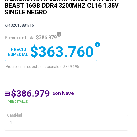
BEAST 16GB DDR4 3200MHZ CL16 1.35V
SINGLE NEGRO
KF432C16BB1/16
$386.979
Precio de Lista
$363.760
PRECIO
ESPECIAL
Precio sin impuestos nacionales: $329.195
$386.979
con Nave
¡VER DETALLE!
Cantidad