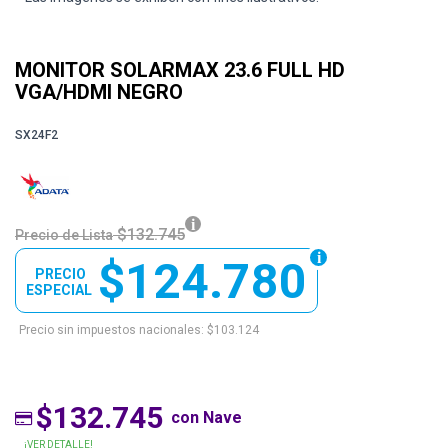
MONITOR SOLARMAX 23.6 FULL HD
VGA/HDMI NEGRO
SX24F2
$132.745
Precio de Lista
$124.780
PRECIO
ESPECIAL
Precio sin impuestos nacionales: $103.124
$132.745
con Nave
¡VER DETALLE!