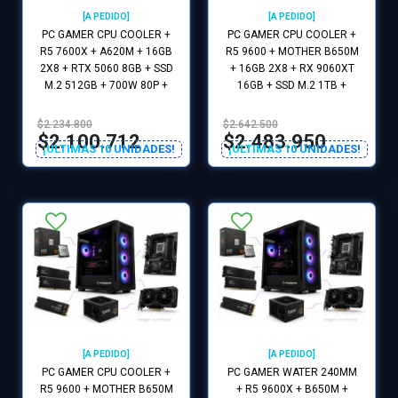
[A PEDIDO]
[A PEDIDO]
PC GAMER CPU COOLER +
PC GAMER CPU COOLER +
R5 7600X + A620M + 16GB
R5 9600 + MOTHER B650M
2X8 + RTX 5060 8GB + SSD
+ 16GB 2X8 + RX 9060XT
M.2 512GB + 700W 80P +
16GB + SSD M.2 1TB +
GABINETE GAMER 4 FAN
700W 80P + GABINETE
RGB
GAMER RGB
$2.234.800
$2.642.500
$2.100.712
$2.483.950
¡ULTIMAS 10 UNIDADES!
¡ULTIMAS 10 UNIDADES!
[A PEDIDO]
[A PEDIDO]
PC GAMER CPU COOLER +
PC GAMER WATER 240MM
R5 9600 + MOTHER B650M
+ R5 9600X + B650M +