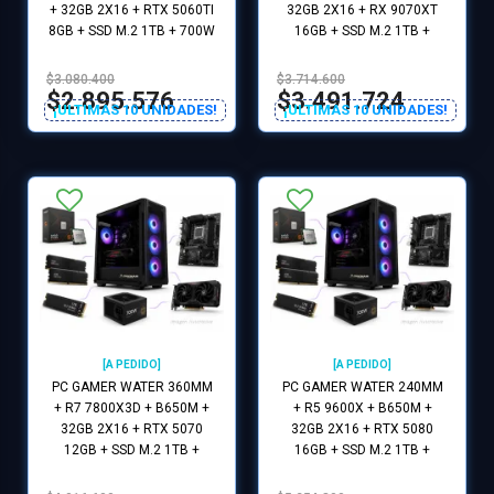
+ 32GB 2X16 + RTX 5060TI
32GB 2X16 + RX 9070XT
8GB + SSD M.2 1TB + 700W
16GB + SSD M.2 1TB +
80P + GABINETE GAMER
850W 80P + GABINETE
RGB
GAMER PECERA
$3.080.400
$3.714.600
$2.895.576
$3.491.724
¡ULTIMAS 10 UNIDADES!
¡ULTIMAS 10 UNIDADES!
[A PEDIDO]
[A PEDIDO]
PC GAMER WATER 360MM
PC GAMER WATER 240MM
+ R7 7800X3D + B650M +
+ R5 9600X + B650M +
32GB 2X16 + RTX 5070
32GB 2X16 + RTX 5080
12GB + SSD M.2 1TB +
16GB + SSD M.2 1TB +
850W 80P + GABINETE
850W 80P + GABINETE
GAMER PECERA
GAMER PECERA