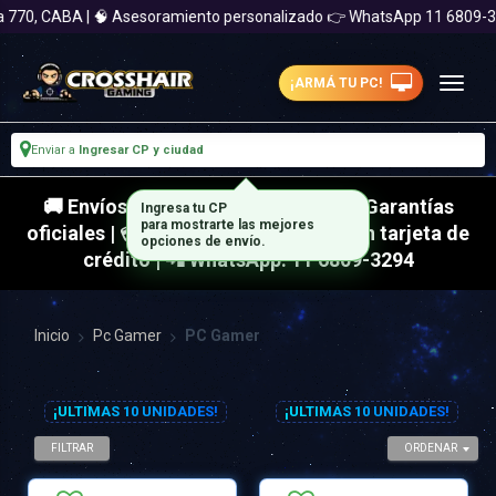
770, CABA | 🧠 Asesoramiento personalizado 👉 WhatsApp 11 6809-32
¡ARMÁ TU PC!
Enviar a
Ingresar CP y ciudad
🚚 Envíos rápidos a todo el país | 🛡 Garantías
oficiales | 💳 Hasta 18 cuotas fijas con tarjeta de
crédito | 📲 WhatsApp: 11 6809-3294
Inicio
Pc Gamer
PC Gamer
¡ULTIMAS 10 UNIDADES!
¡ULTIMAS 10 UNIDADES!
FILTRAR
ORDENAR