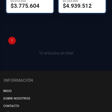
$4.016.600
$5.254.800
$3.775.604
$4.939.512
1
10 artículos en total
INFORMACIÓN
INICIO
SOBRE NOSOTROS
CONTACTO