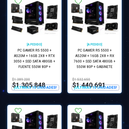
[A PEDIDO]
[A PEDIDO]
PC GAMER R5 5500 +
PC GAMER R5 5500 +
A520M + 16GB 2X8 + RTX
A520M + 16GB 2X8 + RX
3050 + SSD SATA 480GB +
7600 + SSD SATA 480GB +
FUENTE 550W 80P +
550W 80P + GABINETE
GABINETE GAMER RGB
GAMER RGB
$1.389.200
$1.532.650
$1.305.848
$1.440.691
¡ULTIMAS 10 UNIDADES!
¡ULTIMAS 10 UNIDADES!