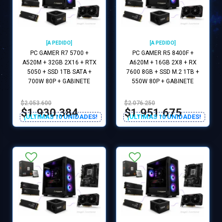
[A PEDIDO]
[A PEDIDO]
PC GAMER R7 5700 +
PC GAMER R5 8400F +
A520M + 32GB 2X16 + RTX
A620M + 16GB 2X8 + RX
5050 + SSD 1TB SATA +
7600 8GB + SSD M.2 1TB +
700W 80P + GABINETE
550W 80P + GABINETE
GAMER RGB
GAMER RGB
$2.053.600
$2.076.250
$1.930.384
$1.951.675
¡ULTIMAS 10 UNIDADES!
¡ULTIMAS 10 UNIDADES!