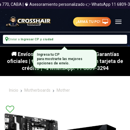
 770, CABA | 🧠 Asesoramiento personalizado 👉 WhatsApp 11 6809-3
¡ARMÁ TU PC!
Enviar a
Ingresar CP y ciudad
🚚 Envíos rápidos a todo el país | 🛡 Garantías
oficiales | 💳 Hasta 18 cuotas fijas con tarjeta de
crédito | 📲 WhatsApp: 11 6809-3294
Inicio
Motherboards
Mother