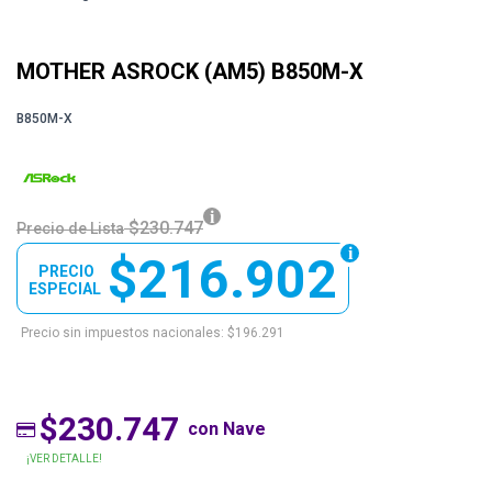
MOTHER ASROCK (AM5) B850M-X
B850M-X
$230.747
Precio de Lista
$216.902
PRECIO
ESPECIAL
Precio sin impuestos nacionales: $196.291
$230.747
con Nave
¡VER DETALLE!