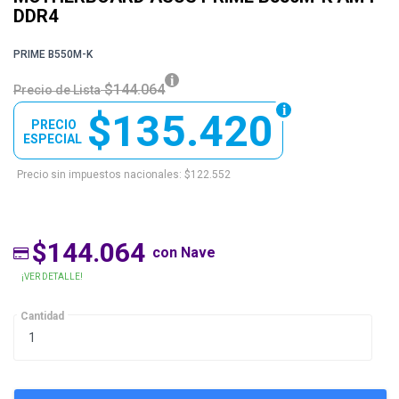
DDR4
PRIME B550M-K
$144.064
Precio de Lista
$135.420
PRECIO
ESPECIAL
Precio sin impuestos nacionales: $122.552
$144.064
con Nave
¡VER DETALLE!
Cantidad