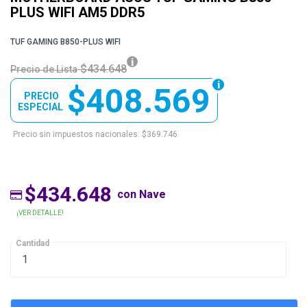
PLUS WIFI AM5 DDR5
TUF GAMING B850-PLUS WIFI
$434.648
Precio de Lista
$408.569
PRECIO
ESPECIAL
Precio sin impuestos nacionales: $369.746
$434.648
con Nave
¡VER DETALLE!
Cantidad