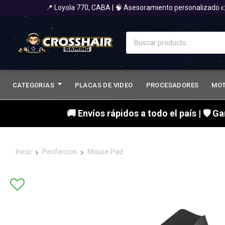
📍 Loyola 770, CABA | 🧠 Asesoramiento personalizado 👉 
CATEGORIAS
PLACAS DE VIDEO
PROCESADORES
MO
🚚 Envíos rápidos a todo el país | 🛡 G
Inicio
Perifericos
Mouse Pad