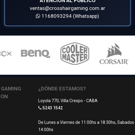
ATENCIÓN AL PÚBLICO
ventas@crosshairgaming.com.ar
1168093294 (Whatsapp)
 GAMING
¿DÓNDE ESTAMOS?
ION
Loyola 770, Villa Crespo - CABA
5243 1542
De Lunes a Viernes de 11:00hs a 18:30hs, Sabados
14:00hs