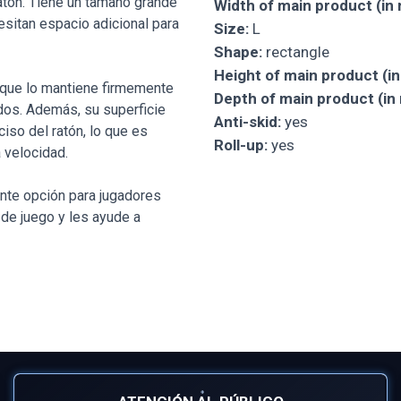
ratón. Tiene un tamaño grande
Width of main product (in
esitan espacio adicional para
Size:
L
Shape:
rectangle
Height of main product (i
que lo mantiene firmemente
Depth of main product (in
dos. Además, su superficie
Anti-skid:
yes
iso del ratón, lo que es
Roll-up:
yes
 velocidad.
nte opción para jugadores
de juego y les ayude a