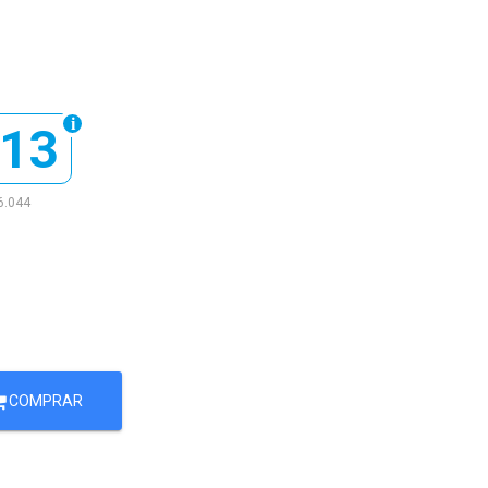
413
6.044
e
COMPRAR