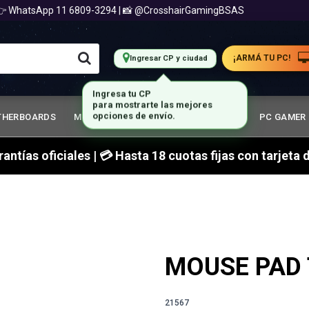
WhatsApp 11 6809-3294 | 📸 @CrosshairGamingBSAS
📍 
¡ARMÁ TU PC!
Ingresar CP y ciudad
THERBOARDS
MEMORIA RAM
GABINETES GAMER
PC GAMER
arantías oficiales | 💳 Hasta 18 cuotas fijas con tarjet
MOUSE PAD 
21567