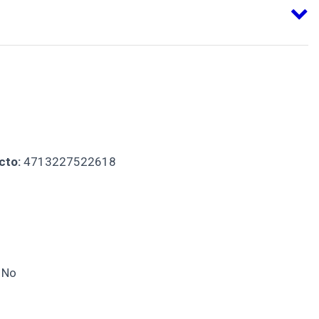
cto:
4713227522618
No