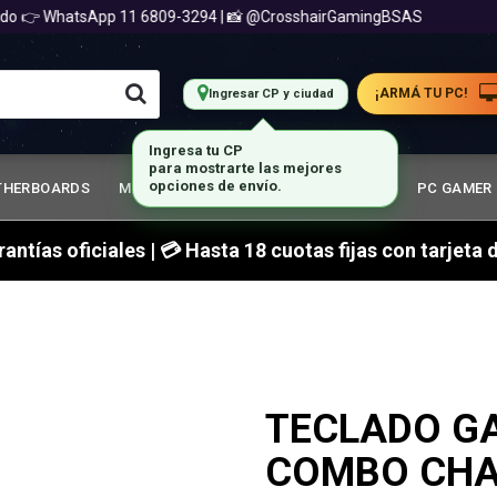
👉 WhatsApp 11 6809-3294 | 📸 @CrosshairGamingBSAS
¡ARMÁ TU PC!
Ingresar CP y ciudad
THERBOARDS
MEMORIA RAM
GABINETES GAMER
PC GAMER
arantías oficiales | 💳 Hasta 18 cuotas fijas con tarjet
TECLADO G
COMBO CHA