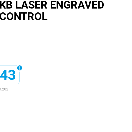
KB LASER ENGRAVED
 CONTROL
843
4.202
e