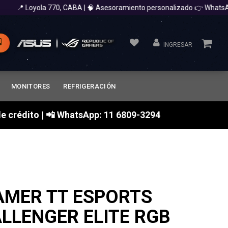
📍 Loyola 770, CABA | 🧠 Asesoramiento personalizado 👉 WhatsApp 
INGRESAR
MONITORES
REFRIGERACIÓN
a de crédito | 📲 WhatsApp: 11 6809-3294
AMER TT ESPORTS
LLENGER ELITE RGB