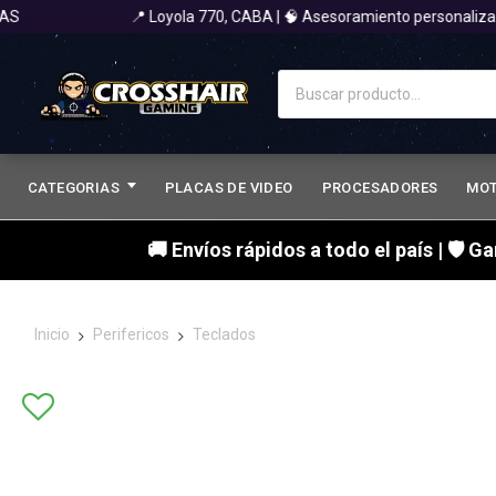
📍 Loyola 770, CABA | 🧠 Asesoramiento personalizado 
CATEGORIAS
PLACAS DE VIDEO
PROCESADORES
MO
🚚 Envíos rápidos a todo el país | 🛡 G
Inicio
Perifericos
Teclados