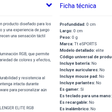
Ficha técnica
n producto diseñado para los
Profundidad:
0 cm
 y una experiencia de juego
Largo:
0 cm
recen una sensación táctil
Peso:
0 g
Marca:
Tt eSPORTS
Modelo detallado:
elite
iluminación RGB, que permite
Código universal de produ
variedad de colores y efectos,
Incluye batería:
No
Incluye auriculares:
No
Incluye mouse pad:
No
rabilidad y resistencia al
Incluye parlantes:
No
antenga intacta durante
Es gamer:
Sí
tware para personalizar aún
Es teclado para una mano:
Es recargable:
No
LENGER ELITE RGB
Es inalámbrico:
No