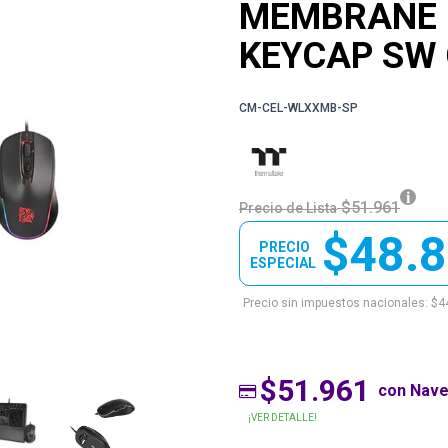
MEMBRANE 
KEYCAP SW
CM-CEL-WLXXMB-SP
$51.961
Precio de Lista
$48.
PRECIO
ESPECIAL
Precio sin impuestos nacionales: $4
$51.961
con Nav
¡VER DETALLE!