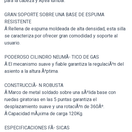
para la cabeza y Ã¡rea lumbar.
GRAN SOPORTE SOBRE UNA BASE DE ESPUMA
RESISTENTE
Â·Rellena de espuma moldeada de alta densidad, esta silla
se caracteriza por ofrecer gran comodidad y soporte al
usuario.
PODEROSO CILINDRO NEUMÃ- TICO DE GAS
Â·El mecanismo suave y fiable garantiza la regulaciÃ³n del
asiento a la altura Ã³ptima.
CONSTRUCCIÃ- N ROBUSTA
Â·Marco de metal soldado sobre una sÃ³lida base con
ruedas giratorias en las 5 puntas garantiza el
desplazamiento suave y una rotaciÃ³n de 360Âº.
Â·Capacidad mÃ¡xima de carga 120Kg.
ESPECIFICACIONES FÃ- SICAS