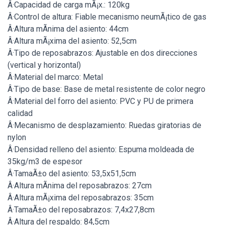
Â·Capacidad de carga mÃ¡x.: 120kg
Â·Control de altura: Fiable mecanismo neumÃ¡tico de gas
Â·Altura mÃ­nima del asiento: 44cm
Â·Altura mÃ¡xima del asiento: 52,5cm
Â·Tipo de reposabrazos: Ajustable en dos direcciones
(vertical y horizontal)
Â·Material del marco: Metal
Â·Tipo de base: Base de metal resistente de color negro
Â·Material del forro del asiento: PVC y PU de primera
calidad
Â·Mecanismo de desplazamiento: Ruedas giratorias de
nylon
Â·Densidad relleno del asiento: Espuma moldeada de
35kg/m3 de espesor
Â·TamaÃ±o del asiento: 53,5x51,5cm
Â·Altura mÃ­nima del reposabrazos: 27cm
Â·Altura mÃ¡xima del reposabrazos: 35cm
Â·TamaÃ±o del reposabrazos: 7,4x27,8cm
Â·Altura del respaldo: 84,5cm