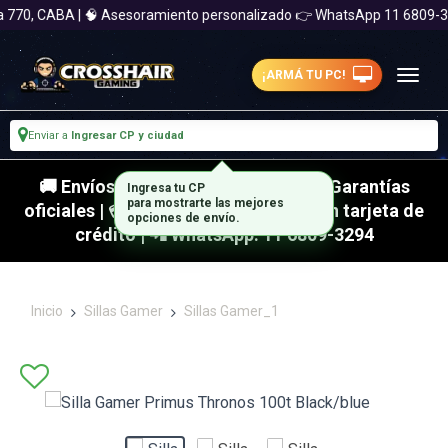
770, CABA | 🧠 Asesoramiento personalizado 👉 WhatsApp 11 6809-32
¡ARMÁ TU PC!
Enviar a
Ingresar CP y ciudad
🚚 Envíos rápidos a todo el país | 🛡 Garantías
oficiales | 💳 Hasta 18 cuotas fijas con tarjeta de
crédito | 📲 WhatsApp: 11 6809-3294
Inicio
Sillas Gamer
Sillas Gamer_1