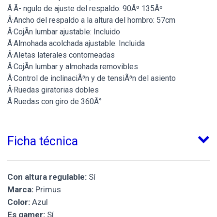
Â·Ã- ngulo de ajuste del respaldo: 90Âº 135Âº
Â·Ancho del respaldo a la altura del hombro: 57cm
Â·CojÃ­n lumbar ajustable: Incluido
Â·Almohada acolchada ajustable: Incluida
Â·Aletas laterales contorneadas
Â·CojÃ­n lumbar y almohada removibles
Â·Control de inclinaciÃ³n y de tensiÃ³n del asiento
Â·Ruedas giratorias dobles
Â·Ruedas con giro de 360Â°
Ficha técnica
Con altura regulable:
Sí
Marca:
Primus
Color:
Azul
Es gamer:
Sí