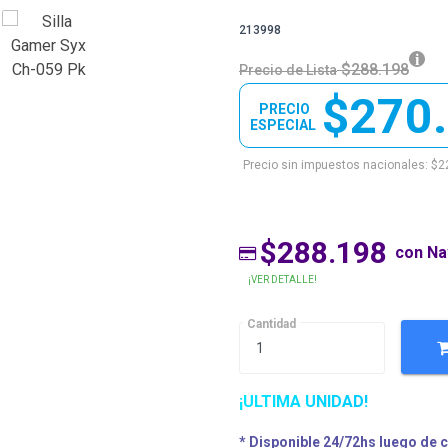
213998
$288.198
Precio de Lista
$270
PRECIO
ESPECIAL
Precio sin impuestos nacionales: $2
$288.198
con N
¡VER DETALLE!
Cantidad
¡ULTIMA UNIDAD!
* Disponible 24/72hs luego de 