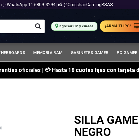
WhatsApp 11 6809-3294 | 📸 @CrosshairGamingBSAS
📍 
¡ARMÁ TU PC!
Ingresar CP y ciudad
THERBOARDS
MEMORIA RAM
GABINETES GAMER
PC GAMER
arantías oficiales | 💳 Hasta 18 cuotas fijas con tarjet
SILLA GAME
NEGRO