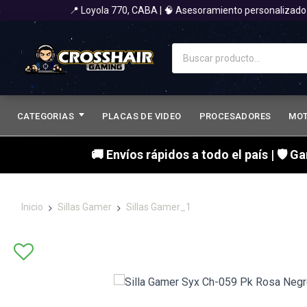
📍 Loyola 770, CABA | 🧠 Asesoramiento personalizado 👉 
CATEGORIAS
PLACAS DE VIDEO
PROCESADORES
MO
🚚 Envíos rápidos a todo el país | 🛡 G
Inicio
Sillas Gamer
Sillas Gamer_1