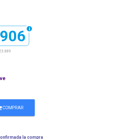
.906
23.889
ave
COMPRAR
confirmada la compra