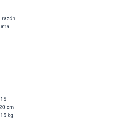
 razón
uma
15
20 cm
15 kg