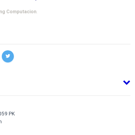
ing Computacion
.
059 PK
m