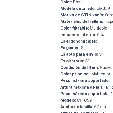
Color:
Rosa
Modelo detallado:
ch-059
Motivo de GTIN vacío:
Otra
Materiales del relleno:
Esp
Color filtrable:
Multicolor
Impuesto interno:
0 %
Es ergonómica:
No
Es gamer:
Sí
Es apto para envío:
Sí
Es giratoria:
Sí
Condición del ítem:
Nuevo
Color principal:
Multicolor
Peso máximo soportado:
1
Altura máxima de la silla:
1
Peso máximo soportado:
1
Modelo:
CH-059
Ancho de la silla:
67 cm