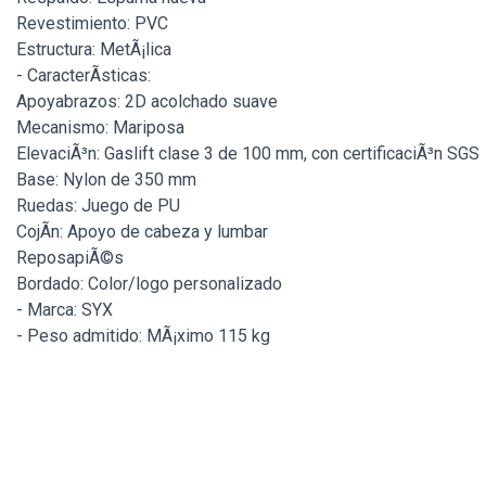
Revestimiento: PVC
Estructura: MetÃ¡lica
- CaracterÃ­sticas:
Apoyabrazos: 2D acolchado suave
Mecanismo: Mariposa
ElevaciÃ³n: Gaslift clase 3 de 100 mm, con certificaciÃ³n SGS
Base: Nylon de 350 mm
Ruedas: Juego de PU
CojÃ­n: Apoyo de cabeza y lumbar
ReposapiÃ©s
Bordado: Color/logo personalizado
- Marca: SYX
- Peso admitido: MÃ¡ximo 115 kg