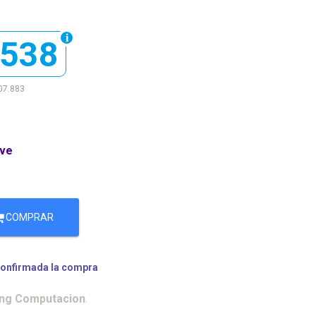
.538
07.883
ave
COMPRAR
confirmada la compra
ing Computacion
.