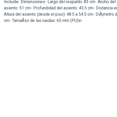
Incluida- Dimensiones- Largo del respaldo: 83 cm- Ancho del
asiento: 51 cm- Profundidad del asiento: 45.5 cm- Distancia 
Altura del asiento (desde el piso): 48.5 a 54.5 cm- DiÃ¡metro 
cm- TamaÃ±o de las ruedas: 65 mm (PU)in