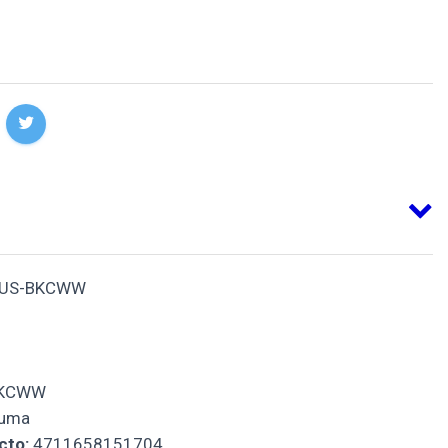
US-BKCWW
BKCWW
uma
cto:
4711658151704