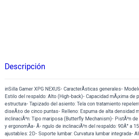
Descripción
inSilla Gamer XPG NEXUS- CaracterÃ­sticas generales- Model
Estilo del respaldo: Alto (High-back)- Capacidad mÃ¡xima de 
estructura- Tapizado del asiento: Tela con tratamiento repelen
diseÃ±o de cinco puntas- Relleno: Espuma de alta densidad
inclinaciÃ³n: Tipo mariposa (Butterfly Mechanism)- PistÃ³n de
y ergonomÃ­a- Ã- ngulo de inclinaciÃ³n del respaldo: 90Â° a 
ajustables: 2D- Soporte lumbar: Curvatura lumbar integrada- A