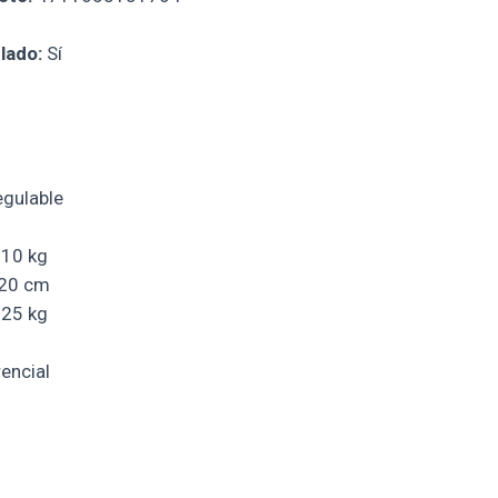
lado:
Sí
gulable
10 kg
20 cm
25 kg
encial
g