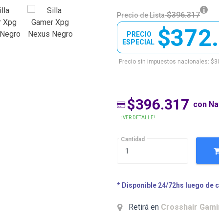
$396.317
Precio de Lista
$372
PRECIO
ESPECIAL
Precio sin impuestos nacionales: $3
$396.317
con N
¡VER DETALLE!
Cantidad
* Disponible 24/72hs luego de 
Retirá en
Crosshair Gam