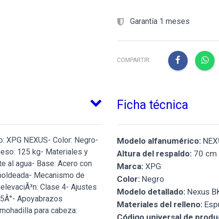
Garantía 1 meses
COMPARTIR:
Ficha técnica
o: XPG NEXUS- Color: Negro-
Modelo alfanumérico:
NEX
peso: 125 kg- Materiales y
Altura del respaldo:
70 cm
te al agua- Base: Acero con
Marca:
XPG
 moldeada- Mecanismo de
Color:
Negro
 elevaciÃ³n: Clase 4- Ajustes
Modelo detallado:
Nexus 
155Â°- Apoyabrazos
Materiales del relleno:
Esp
lmohadilla para cabeza:
Código universal de produ