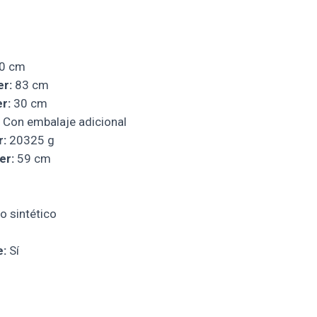
0 cm
er:
83 cm
r:
30 cm
Con embalaje adicional
r:
20325 g
er:
59 cm
o sintético
e:
Sí