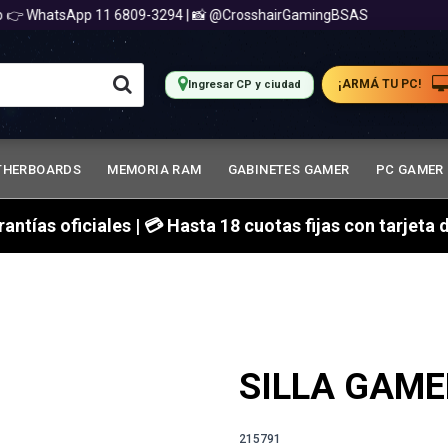
 WhatsApp 11 6809-3294 | 📸 @CrosshairGamingBSAS
📍
¡ARMÁ TU PC!
Ingresar CP y ciudad
THERBOARDS
MEMORIA RAM
GABINETES GAMER
PC GAMER
arantías oficiales | 💳 Hasta 18 cuotas fijas con tarjet
SILLA GAME
215791