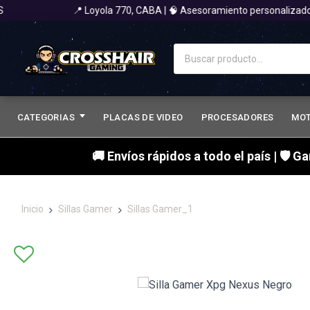
📍 Loyola 770, CABA | 🧠 Asesoramiento personalizado 
CATEGORIAS
PLACAS DE VIDEO
PROCESADORES
MO
🚚 Envíos rápidos a todo el país | 🛡 G
Inicio
Sillas Gamer
Sillas Gamer_1